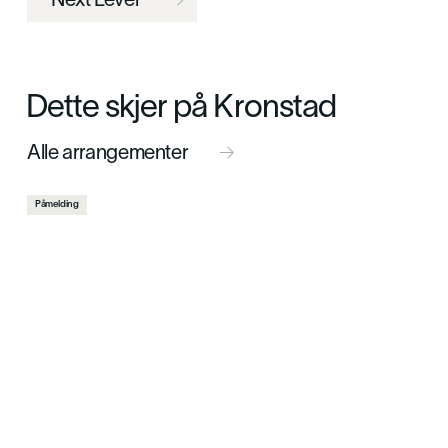
Next Level

Dette skjer på Kronstad
Alle arrangementer

Påmelding