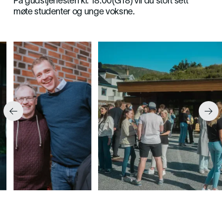
På gudstjenesten kl. 18.00(G18) vil du stort sett
møte studenter og unge voksne.

