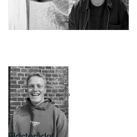
Thomas Wilvang
Menighetsarbeider for
unge voksne
thomas@bergenfrikirke.no