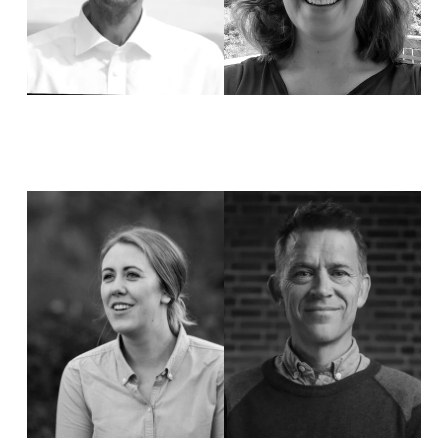
Christine Eidsheim
Tor Erling Fagermoen
Eldsterådsmedlem
Hovedpastor
christine.eidsheim@bergenfrikirke.no