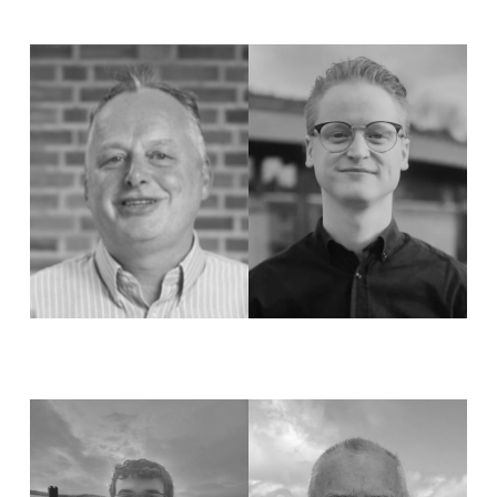
Chris Jennings
Knut Amund Låstad
Ungdomsarbeider
Kreativ ansvarlig
Sander Benjamin Karlsen
Helge Standal
Administrasjonsmedarbeider
Leder for prosjekt
menighetsplanting
hei@bergenfrikirke.no