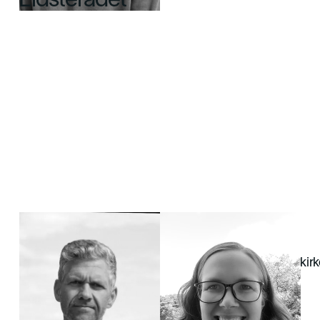
Eldsterådet
Bjørnar Svellingen
Ingelin Sandve
Eldsterådsleder
Eldsterådsmedlem
bjornar.svellingen@bergenfrikirke.no
ingelin.sandve@bergenfrikir