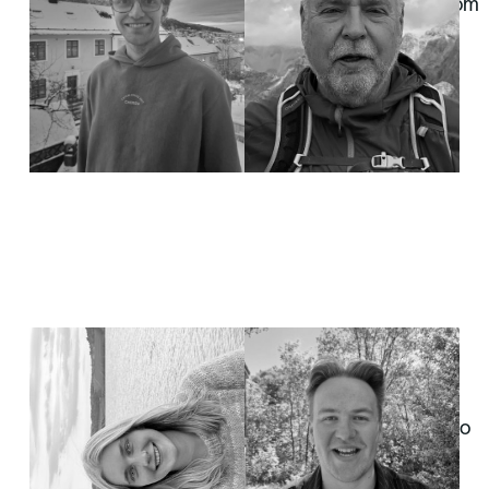
helgestandal54@gmail.com
917 57 151
Sigrid Eek
Andreas Rosvold
Menighetsarbeider,
Leder for barne- og
admin og kreativt arbeid
familiearbeidet
sigrideek@bergenfrikirke.no
andreas@bergenfrikirke.no