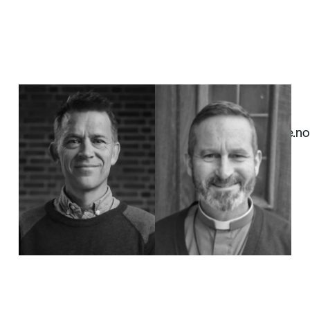
Tor Erling Fagermoen
Dag Martin Østevold
Hovedpastor
Pastor
dagmartin@bergenfrikirke.no
91244063