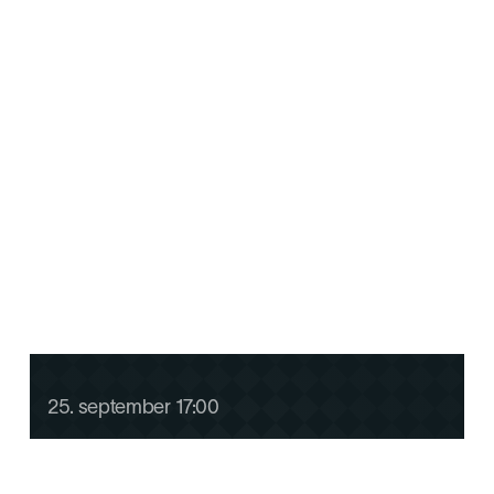
Menighetsweekend for G11
25
.
september
17:00