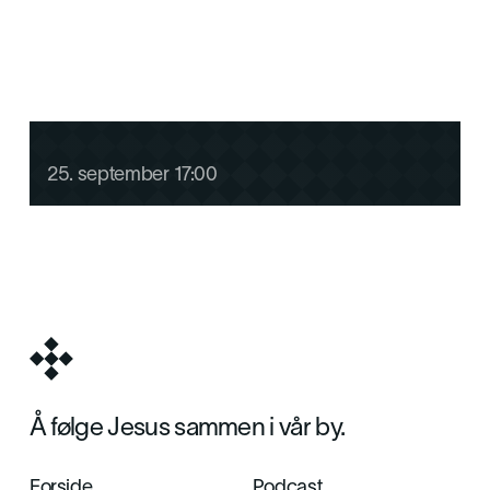
Menighetsweekend for G11
25
.
september
17:00
Å følge Jesus sammen i vår by.
Forside
Podcast