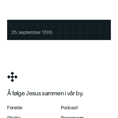
Menighetsweekend for G11
25
.
september
17:00
Å følge Jesus sammen i vår by.
Forside
Podcast